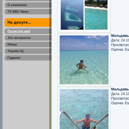
О компании
TK BBC News
На досуге...
Посмотри мир
Мальдивы
Это интересно
Дата: 24.1
Юмор
Просмотро
Оценка: Е
Traveler IQ
Гадание
Мальдивы
Дата: 24.1
Просмотро
Оценка: Е