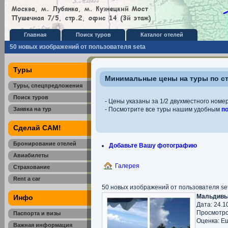
Главная
Поиск туров
Каталог отелей
50 новых изображений от пользователя seta
Туры
Минимальные цены на туры по с
Туры, спецпредложения
Поиск туров
- Цены указаны за 1/2 двухместного номер
Заявка на тур
- Посмотрите все туры нашим удобным
п
Сделай САМ!
Бронирование отелей
Добавьте Вашу фотографию
Авиабилеты
Галерея
Страхование
Rent a car
50 новых изображений от пользователя se
Мальдивы
Инфо
Дата: 24.1
Просмотро
Паспорта и визы
Оценка: Е
Важная информация