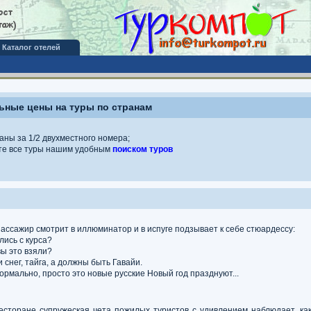
Каталог отелей
ные цены на туры по странам
аны за 1/2 двухместного номера;
те все туры нашим удобным
поиском туров
ассажир смотрит в иллюминатор и в испуге подзывает к себе стюардессу:
лись с курса?
 вы это взяли?
и снег, тайга, а должны быть Гавайи.
 нормально, просто это новые русские Новый год празднуют...
есторане супружеская чета пожилых туристов с удивлением наблюдает, ка