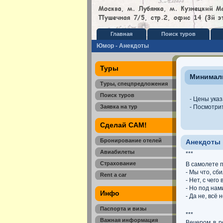
Главная
Поиск туров
Юмор - Анекдоты
Туры
Минималь
Туры, спецпредложения
Поиск туров
- Цены указ
Заявка на тур
- Посмотри
Сделай САМ!
Бронирование отелей
Анекдоты
Авиабилеты
***
Страхование
В самолете п
- Мы что, сби
Rent a car
- Нет, с чего
- Но под нам
Инфо
- Да не, всё
Паспорта и визы
***
Важная информация
Вечером в р