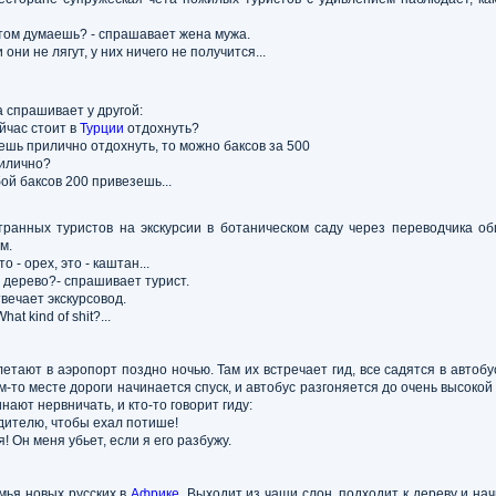
этом думаешь? - спрашавает жена мужа.
 они не лягут, у них ничего не получится...
 спрашивает у другой:
ейчас стоит в
Турции
отдохнуть?
чешь прилично отдохнуть, то можно баксов за 500
рилично?
бой баксов 200 привезешь...
транных туристов на экскурсии в ботаническом саду через переводчика о
м.
то - орех, это - каштан...
за дерево?- спрашивает турист.
твечает экскурсовод.
at kind of shit?...
етают в аэропорт поздно ночью. Там их встречает гид, все садятся в автобус
ом-то месте дороги начинается спуск, и автобус разгоняется до очень высокой
нают нервничать, и кто-то говорит гиду:
дителю, чтобы ехал потише!
зя! Он меня убьет, если я его разбужу.
мья новых русских в
Африке
. Выходит из чащи слон, подходит к дереву и нач