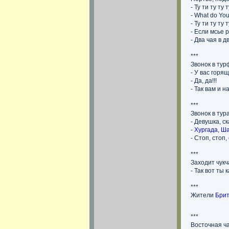
- Ту ти ту ту т
- What do You 
- Ту ти ту ту т
- Если мсье 
- Два чая в д
***
Звонок в тур
- У вас горя
- Да, да!!!
- Так вам и на
***
Звонок в тур
- Девушка, с
-
Хургада
,
Ша
- Стоп, стоп
***
Заходит чукч
- Так вот ты 
***
Жители
Бри
***
Восточная ча