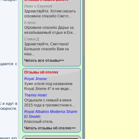
Иван и Евгения:
Здравствуйте. Хотим сказать
огромное спасибо Светл...
Елена:
Огромное спасибо Дарье за
незабываемый отдых в Еги...
Семья Д:
Здравствуйте, Светлана!
Большое спасибо Вам за
наш...
Читать все отзывы>>
бщаются с
Отзывы об отелях
Royal Jinene
:
Хуже отеля под названием
Royal Jinene 4* я не виде...
Themis Hotel
:
Отдыхали с семьей в июне
 и едут в
2015 года в трехместном н...
 скорости.
Royal Albatros Moderna Sharm
El Sheikh
:
Классный отель
Читать отзывы об отелях>>
инает его