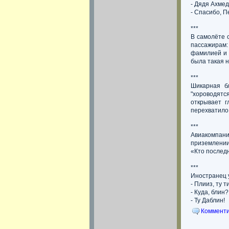
- Дядя Ахмед
- Спасибо, П
***
В самолёте 
пассажирам:
фамилией и 
была такая н
***
Шикарная б
"хороводятся
открывает г
перехватило д
***
Авиакомпан
приземлении
«Кто последн
***
Иностранец 
- Плииз, ту т
- Куда, блин?
- Ту Даблин!
Комменти