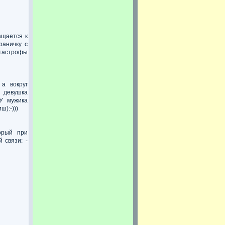
ащается к
раничку с
атастрофы
, а вокруг
я девушка
 У мужика
ш):-)))
орый при
 связи: -