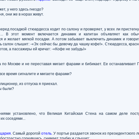
жет, у него здесь гнездо?
ня, они же в норах живут.
еред посадкой стюардесса ходит по салону и проверяет, у всех ли пристегн
е... В этот момент включается динамик и капитан объявляет как обыч
я и желает мягкой посадки. А потом забывает выключить динамик и говори
сь салон слышит: -«Эх сейчас бы девочку да чашку кофе!». Стюардесса, красн
отов, а пассажиры ей кричат: -«Кофе не забудь!»
 по Москве и не переставая мигает фарами и бибикает. Ее останавливает 
все время сигналите и мигаете фарами?
лиционер, из отпуска я приехал.
Вы были?
аниями установлено, что Великая Китайская Стена на самом деле пост
 их соседями...
цария
. Самый дорогой
отель
. У портье раздается звонок из президентского л
бострастно согнувшись, снимает трубку и слышит: