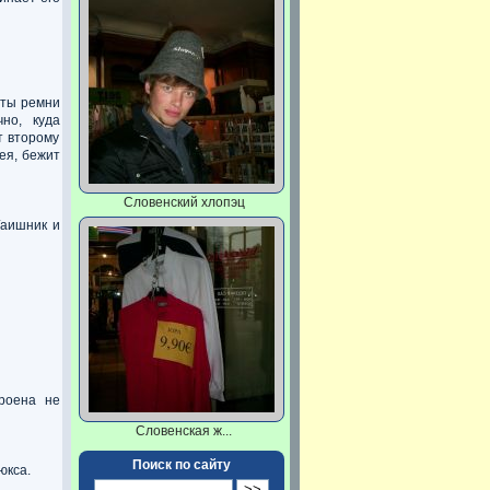
уты ремни
но, куда
т второму
ея, бежит
Словенский хлопэц
Гаишник и
роена не
Словенская ж...
Поиск по сайту
юкса.