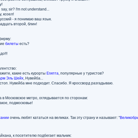
у!
say, sir? I'm not understand...
у, козел!
русский - я понимаю ваш язык.
вадцать второй, блин!
фирму:
щие
билеты
есть?
до!!!
агентство:
кажите, какие есть курорты
Египта
, популярные у туристов?
рм Эль Шейх
, Нувейба...
, стоп. Нувейба мне подходит. Спасибо. Я кроссворд разгадываю.
а в Московское метро, оглядывается по сторонам:
какое, подмосковье!
тании
очень любят кататься на великах. Так эту страну и называют: "
Великобр
йхана, к посетителю подбегает мальчик: