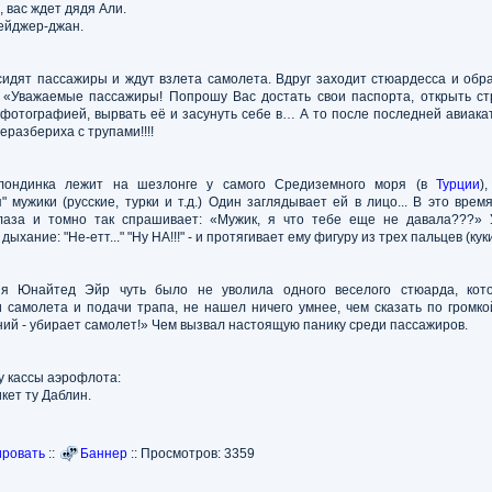
, вас ждет дядя Али.
ейджер-джан.
сидят пассажиры и ждут взлета самолета. Вдруг заходит стюардесса и обр
 «Уважаемые пассажиры! Попрошу Вас достать свои паспорта, открыть ст
фотографией, вырвать её и засунуть себе в… А то после последней авиак
еразбериха с трупами!!!!
лондинка лежит на шезлонге у самого Средиземного моря (в
Турции
)
" мужики (русские, турки и т.д.) Один заглядывает ей в лицо... В это врем
лаза и томно так спрашивает: «Мужик, я что тебе еще не давала???»
ыхание: "Не-етт..." "Ну НА!!!" - и протягивает ему фигуру из трех пальцев (куки
ия Юнайтед Эйр чуть было не уволила одного веселого стюарда, кот
 самолета и подачи трапа, не нашел ничего умнее, чем сказать по громкой
ий - убирает самолет!» Чем вызвал настоящую панику среди пассажиров.
у кассы аэрофлота:
икет ту Даблин.
ровать
::
Баннер
:: Просмотров: 3359