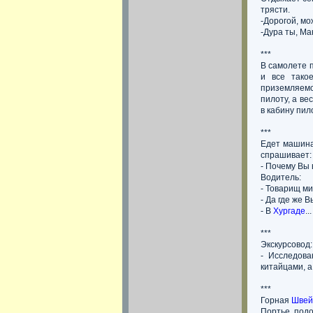
трясти.
-Дорогой, мо
-Дура ты, Ма
***
В самолете п
и все тако
приземляемс
пилоту, а ве
в кабину пил
***
Едет машина
спрашивает:
- Почему Вы 
Водитель:
- Товарищ ми
- Да где же 
- В
Хургаде
...
***
Экскурсовод:
- Исследов
китайцами, а
***
Горная
Швей
Портье, подо