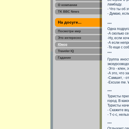
ламбаду.
О компании
- Что ты об 
TK BBC News
- Думаю, если
На досуге...
***
Одна подруга
Посмотри мир
-А сколько с
Это интересно
-Ну, если хо
-А если неп
Юмор
-То еще с со
Traveler IQ
***
Гадание
Группа инос
экскурсоводо
-Это - клен, э
-А это, что 
-Самшит, - о
-Excuse me. Wh
***
Туристы прил
город. В как
Туристы начи
- Скажите во
- Т-с-с, нель
***
Отдыхает се