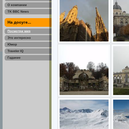
О компании
TK BBC News
На досуге...
Посмотри мир
Это интересно
Юмор
Traveler IQ
Гадание