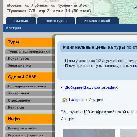
Главная
Поиск туров
Каталог отелей
Австрия
Туры
Минимальные цены на туры по с
Туры, спецпредложения
Поиск туров
- Цены указаны за 1/2 двухместного номер
Заявка на тур
- Посмотрите все туры нашим удобным
п
Сделай САМ!
Бронирование отелей
Добавьте Вашу фотографию
Авиабилеты
Галерея
Австрия
Страхование
Rent a car
Обнаружено 100 изображений в этой катег
Инфо
Австрия
Паспорта и визы
Важная информация