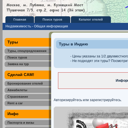
Главная
Поиск туров
Каталог отелей
Недвижимость - Общая информация
Туры
Туры в Индию
Туры, спецпредложения
- Цены указаны за 1/2 двухместног
Поиск туров
- Не подходят эти туры? Посмотр
Заявка на тур
Сделай САМ!
Информ
Бронирование отелей
Авиабилеты
Страхование
Авторизируйтесь или зарегистрируйтесь.
Rent a car
Инфо
Паспорта и визы