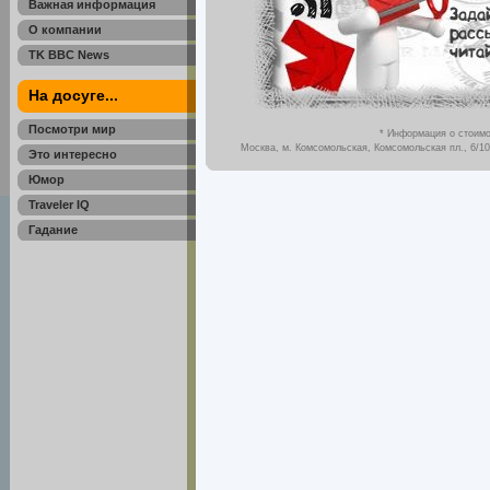
Важная информация
О компании
TK BBC News
На досуге...
Посмотри мир
* Информация о стоимо
Москва, м. Комсомольская, Комсомольская пл., 6/10,
Это интересно
Юмор
Traveler IQ
Гадание