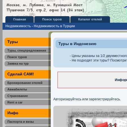
Главная
Поиск туров
Каталог отелей
Недвижимость - Недвижимость в Турции
Туры
Туры в Индонезию
Туры, спецпредложения
- Цены указаны за 1/2 двухместног
Поиск туров
- Не подходят эти туры? Посмотр
Заявка на тур
Сделай САМ!
Информ
Бронирование отелей
Авиабилеты
Страхование
Авторизируйтесь или зарегистрируйтесь.
Rent a car
Инфо
Паспорта и визы