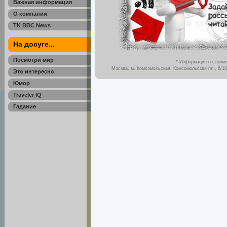
Важная информация
О компании
TK BBC News
На досуге...
Посмотри мир
* Информация о стоимо
Москва, м. Комсомольская, Комсомольская пл., 6/10,
Это интересно
Юмор
Traveler IQ
Гадание