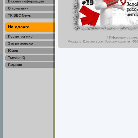
Важная информация
О компании
TK BBC News
На досуге...
Посмотри мир
* Информация о стоимо
Москва, м. Комсомольская, Комсомольская пл., 6/10,
Это интересно
Юмор
Traveler IQ
Гадание