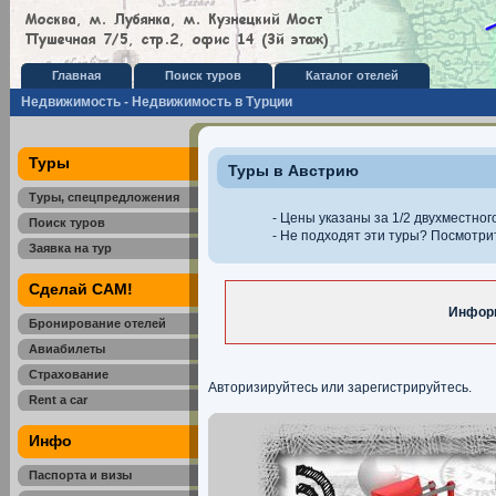
Главная
Поиск туров
Каталог отелей
Недвижимость - Недвижимость в Турции
Туры
Туры в Австрию
Туры, спецпредложения
- Цены указаны за 1/2 двухместног
Поиск туров
- Не подходят эти туры? Посмотр
Заявка на тур
Сделай САМ!
Информ
Бронирование отелей
Авиабилеты
Страхование
Авторизируйтесь или зарегистрируйтесь.
Rent a car
Инфо
Паспорта и визы