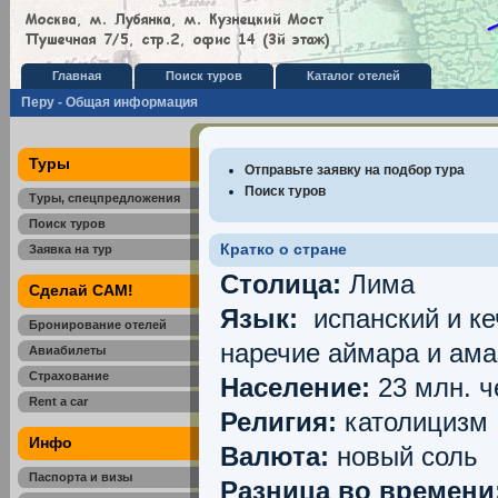
Главная
Поиск туров
Каталог отелей
Перу - Общая информация
Туры
Отправьте заявку на подбор тура
Поиск туров
Туры, спецпредложения
Поиск туров
Кратко о стране
Заявка на тур
Столица:
Лима
Сделай САМ!
Язык:
испанский и ке
Бронирование отелей
наречие аймара и ама
Авиабилеты
Страхование
Население:
23 млн. ч
Rent a car
Религия:
католицизм
Инфо
Валюта:
новый соль
Паспорта и визы
Разница во времени