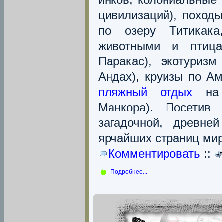
цивилизаций), походы
по озеру Титикак
животными и птица
Паракас), экотуризм
Андах), круизы по А
пляжный отдых
на 
Манкора). Посети
загадочной, древне
ярчайших страниц ми
Комментировать
::
Подробнее...