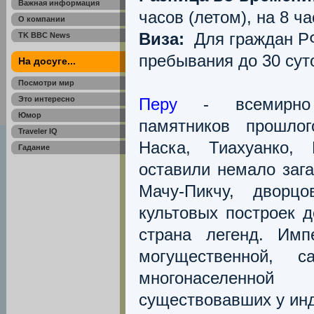
Важная информация
часов (летом), на 8 ча
О компании
Виза:
Для граждан РФ
TK BBC News
пребывания до 30 сут
На досуге...
Посмотри мир
Это интересно
Перу
- всемирно 
Юмор
памятников прошлог
Traveler IQ
Наска, Тиахуанко,
Гадание
оставили немало заг
Мачу-Пикчу, дворц
культовых построек 
страна легенд. Имп
могущественной, 
многонаселенно
существовавших у ин