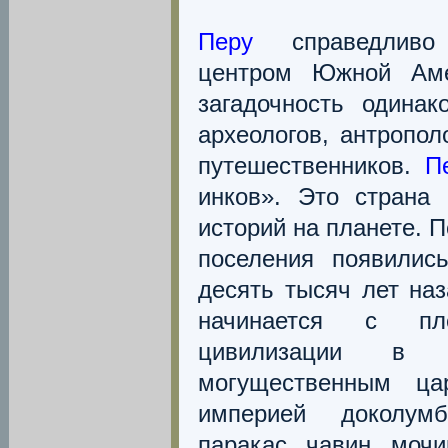
Перу
справедливо 
центром Южной Аме
загадочность одинак
археологов, антропол
путешественников.
П
инков». Это страна
историй на планете. 
поселения появили
десять тысяч лет на
начинается с пл
цивилизации в 
могущественным ца
империей доколум
паракас, чавин, мочи