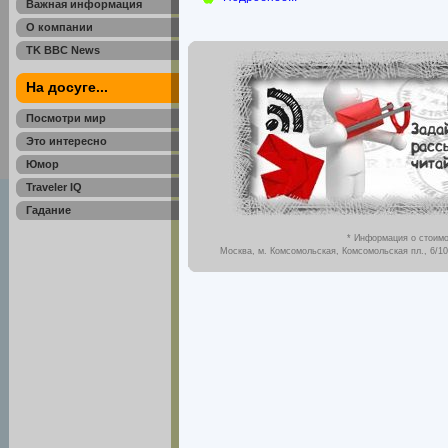
Важная информация
О компании
TK BBC News
На досуге...
Посмотри мир
Это интересно
Юмор
Traveler IQ
Гадание
* Информация о стоимо
Москва, м. Комсомольская, Комсомольская пл., 6/10,