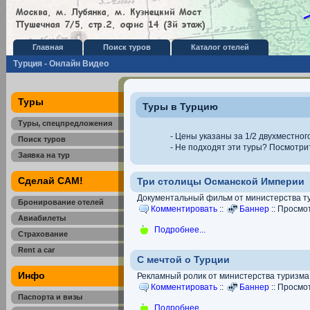
Главная
Поиск туров
Каталог отелей
Турция - Онлайн Видео
Туры
Туры в Турцию
Туры, спецпредложения
- Цены указаны за 1/2 двухместног
Поиск туров
- Не подходят эти туры? Посмотр
Заявка на тур
Сделай САМ!
Три столицы Османской Империи
Документальный фильм от министерства 
Бронирование отелей
Комментировать
::
Баннер
:: Просмо
Авиабилеты
Подробнее...
Страхование
Rent a car
С мечтой о Турции
Инфо
Рекламный ролик от министерства туризм
Комментировать
::
Баннер
:: Просмо
Паспорта и визы
Подробнее...