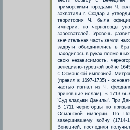
вести борьбу с Венецией 
приморскими городами Ч. овл
захватили г. Скадар и утверд
территория Ч. была офици
империи, но черногорцы уп
завоевателей. Уровень разв
значительная часть земли нах
задруги объединялись в бра
находилась в руках племенных
свою независимость, черного
венециано-турецкой войне 1645
с Османской империей. Митро
(правил в 1697-1735) - основ
частью изгнал из Ч. феодало
принявшие ислам). В 1713 был
'Суд владыки Данилы'. При Да
В 1711 черногорцы по приз
Османской империи. По Пож
завершившему войну (1714
Венецией, последняя получи