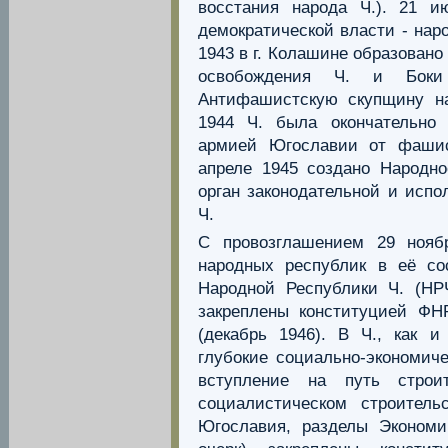
восстания народа Ч.). 21 и
демократической власти - нар
1943 в г. Колашине образован
освобождения Ч. и Боки
Антифашистскую скупщину на
1944 Ч. была окончательно 
армией Югославии от фашис
апреле 1945 создано Народно
орган законодательной и испо
Ч.
С провозглашением 29 ноя
народных республик в её со
Народной Республики Ч. (НР
закреплены конституцией ФН
(декабрь 1946). В Ч., как 
глубокие социально-экономич
вступление на путь строи
социалистическом строитель
Югославия, разделы Экономик