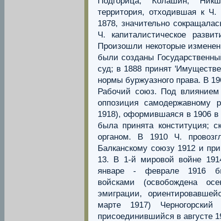
Подгорица, Колашин, Ни
территория, отходившая к Ч.
1878, значительно сокращалас
Ч. капиталистическое разви
Произошли некоторые изменени
были созданы Государственный
суд; в 1888 принят 'Имуществ
нормы буржуазного права. В 19
Рабочий союз. Под влиянием
оппозиция самодержавному р
1918), оформившаяся в 1906 в
была принята конституция; 
органом. В 1910 Ч. провозг
Балканскому союзу 1912 и при
13. В 1-й мировой войне 191
январе - феврале 1916 был
войсками (освобождена осе
эмиграции, ориентировавше
марте 1917) Черногорский 
присоединившийся в августе 1