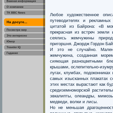
Важная информация
О компании
TK BBC News
Любое художественное опи
путеводителях и рекламных 
На досуге...
цитатой из Байрона: «В мо
Посмотри мир
прекрасная из встреч земли
Это интересно
сеялись жемчужины приро
Юмор
пригоршня. Джордж Гордон Ба
Traveler IQ
И это не случайно. Мален
Гадание
жемчужина, созданная море
сияющая разноцветными бле
крышами, ослепительно-изумру
лугах, клумбах, подоконниках
самых изысканных плакатах с
этих местах вырастают как бу
средиземноморской растительн
эвкалипты, олеандры, мимозы
медведи, волки и лисы.
Но не меньшая драгоценнос