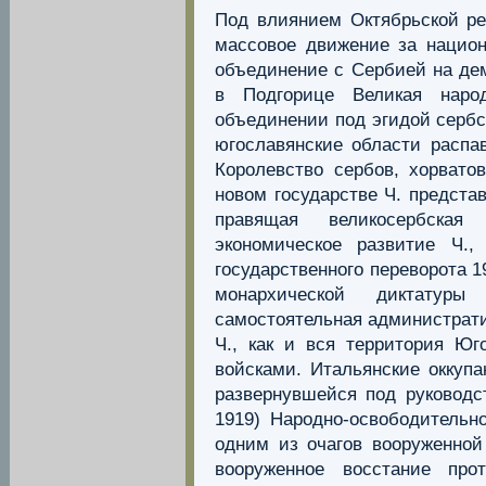
Под влиянием Октябрьской р
массовое движение за национ
объединение с Сербией на дем
в Подгорице Великая наро
объединении под эгидой сербск
югославянские области распа
Королевство сербов, хорвато
новом государстве Ч. предста
правящая великосербская
экономическое развитие Ч.
государственного переворота 
монархической диктатур
самостоятельная администрати
Ч., как и вся территория Ю
войсками. Итальянские оккупа
развернувшейся под руководс
1919) Народно-освободительн
одним из очагов вооруженной
вооруженное восстание про