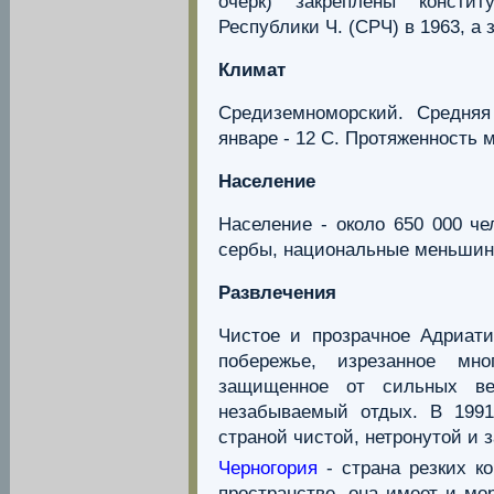
очерк) закреплены конст
Республики Ч. (СРЧ) в 1963, а 
Климат
Средиземноморский. Средняя
январе - 12 С. Протяженность м
Население
Население - около 650 000 че
сербы, национальные меньшинс
Развлечения
Чистое и прозрачное Адриати
побережье, изрезанное мн
защищенное от сильных ве
незабываемый отдых. В 199
страной чистой, нетронутой и
Черногория
- страна резких к
пространстве, она имеет и мо