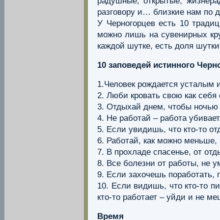
радушные, открытые, жизнера
разговору и… близкие нам по д
У Черногорцев есть 10 традиц
можно лишь на сувенирных круж
каждой шутке, есть доля шутки
10 заповедей истинного Черн
1.Человек рождается усталым и
2. Люби кровать свою как себя 
3. Отдыхай днем, чтобы ночью 
4. Не работай – работа убивает
5. Если увидишь, что кто-то от
6. Работай, как можно меньше,
7. В прохладе спасенье, от отд
8. Все болезни от работы, не 
9. Если захочешь поработать, п
10. Если видишь, что кто-то п
кто-то работает – уйди и не ме
Время