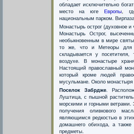
обладает исключительно бога
место на юге
Европы
, гд
национальным парком. Вирпазар
Монастырь острог (духовное и 
Монастырь Острог, высеченн
необыкновенным в мире святы
то же, что и Метеоры дл
складывается у посетителя,
воздухе. В монастыре хран
Настоящий православный мон
который кроме людей право
мусульмане. Около монастыря 
Поселок Забрдже
. Располо
Луштица, с пышной растител
морскими и горными ветрами. 
получения оливкового мас
являющимся редкостью в этих
домашнего обихода, а также
предметы.