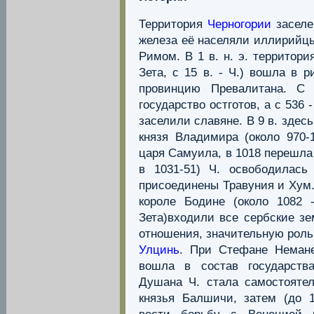
Территория
Черногории
заселе
железа её населяли иллирийцы,
Римом. В 1 в. н. э. территори
Зета, с 15 в. - Ч.) вошла в 
провинцию Превалитана. С 
государство остготов, а с 536 
заселили славяне. В 9 в. здес
князя Владимира (около 970-
царя Самуила, в 1018 перешла
в 1031-51) Ч. освободилась
присоединены Травуния и Хум.
короле Бодине (около 1082 
Зета)входили все сербские з
отношения, значительную роль 
Улцинь
. При Стефане Немане 
вошла в состав государств
Душана Ч. стала самостоятел
князья Балшичи, затем (до 