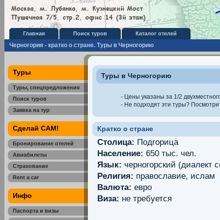
Главная
Поиск туров
Каталог отелей
Черногория - кратко о стране. Туры в Черногорию
Туры
Туры в Черногорию
Туры, спецпредложения
- Цены указаны за 1/2 двухместног
Поиск туров
- Не подходят эти туры? Посмотр
Заявка на тур
Сделай САМ!
Кратко о стране
Столица:
Подгорица
Бронирование отелей
Население:
650 тыс. чел.
Авиабилеты
Язык:
черногорский (диалект с
Страхование
Религия:
православие, ислам
Rent a car
Валюта:
евро
Инфо
Виза:
не требуется
Паспорта и визы