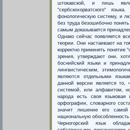
штокавской, и лишь явл
"сербскохорватского" язык
фонологическую систему, и л
без труда безошибочно понять
самым доказывается принадлеж
Однако сейчас появляется вс
теории. Они настаивают на то
корректно применять понятие "
зрения, утверждают они, хотя
боснийский языки и принадл
лингвистическим, этимологич
являются отдельными языка
данной версии является то, 
системой, или алфавитом, но
народа есть своя языковая 
орфографии, словарного соста
значит лишение его самой 
национальную обособленность 
Черногорский язык облада
собственными лексическими и