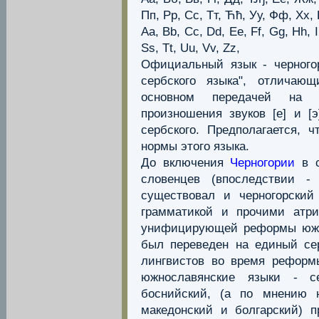
Пп, Рр, Сс, Тт, Ћћ, Уу, Фф, Хх,
Aa, Bb, Сс, Dd, Ee, Ff, Gg, Hh, Ii,
Ss, Tt, Uu, Vv, Zz,
Официальный язык - черногор
сербского языка", отличающ
основном передачей на п
произношения звуков [е] и [
сербского. Предполагается, 
нормы этого языка.
До включения
Черногории
в с
словенцев (впоследствии -
существовал и черногорский
грамматикой и прочими атри
унифицирующей реформы южно
был переведен на единый се
лингвистов во время реформ
южнославянские языки - се
боснийский, (а по мнению 
македонский и болгарский) п