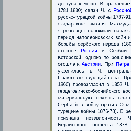
доступа к морю. В правлени
1781-1830) связи Ч. с
Россие
русско-турецкой войны 1787-9
скадарского визиря Махмуд
черногорцы положили начало
период наполеоновских войн 
борьбы сербского народа (180
стороне
России
и Сербии. 
Которской, однако по решению
отошла к
Австрии
. При
Петре
укрепилась в Ч. централ
Правительствующий сенат. П
1860) провозгласил в 1852 Ч
герцеговинско-боснийского во
материальную помощь повст
Сербией в войну против Осма
турецкие войны 1876-78). В р
признана независимость 
Берлинского конгресса 1878