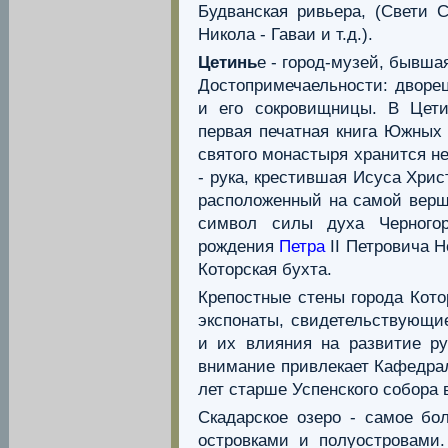
Будванская ривьера, (Свети 
Никола - Гаваи и т.д.).
Цетинь
е - город-музей, бывш
Достопримечаельности: дворе
и его сокровищницы. В Цети
первая печатная книга Южных 
святого монастыря хранится н
- рука, крестившая Исуса Хри
расположенный на самой верши
символ силы духа Черногор
рождения
Петра
II Петровича Н
Которская бухта.
Крепостные стены города Кото
экспонаты, свидетельствующи
и их влияния на развитие р
внимание привлекает Кафедрал
лет старше Успенского собора
Скадарское озеро - самое бо
островками и полуостровами