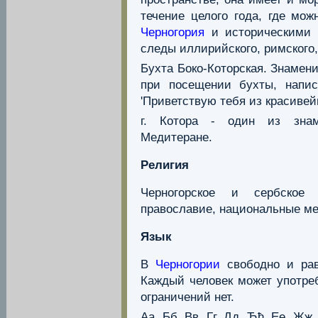
течение целого года, где мо
Черногория
и историческими 
следы иллирийского, римского,
Бухта Боко-Которская. Знамен
при посещении бухты, напис
'Приветствую тебя из красивейш
г. Котора - один из знам
Медитеране.
Религия
Черногорское и сербское
православие, национальные ме
Язык
В
Черногории
свободно и рав
Каждый человек может употреб
ограничений нет.
Аа, Бб, Вв, Гг, Дд, Ђђ, Ее, Жж