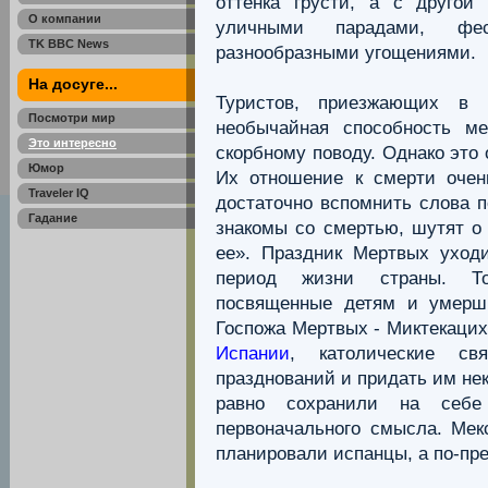
оттенка грусти, а с другой
О компании
уличными парадами, фес
TK BBC News
разнообразными угощениями.
На досуге...
Туристов, приезжающих в
Посмотри мир
необычайная способность м
Это интересно
скорбному поводу. Однако это
Юмор
Их отношение к смерти очен
Traveler IQ
достаточно вспомнить слова п
Гадание
знакомы со смертью, шутят о 
ее». Праздник Мертвых уход
период жизни страны. То
посвященные детям и умерш
Госпожа Мертвых - Миктекаци
Испании
, католические св
празднований и придать им нек
равно сохранили на себе
первоначального смысла. Мек
планировали испанцы, а по-пр