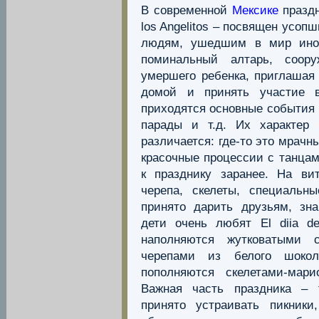
В современной
Мексике
праздн
los Angelitos – посвящен усопш
людям, ушедшим в мир иной
поминальный алтарь, соор
умершего ребенка, приглашая 
домой и принять участие в
приходятся основные события E
парады и т.д. Их характер
различается: где-то это мрачн
красочные процессии с танцам
к празднику заранее. На ви
черепа, скелеты, специальн
принято дарить друзьям, зн
дети очень любят El diia d
наполняются жутковатыми с
черепами из белого шоко
пополняются скелетами-мар
Важная часть праздника – 
принято устраивать пикник