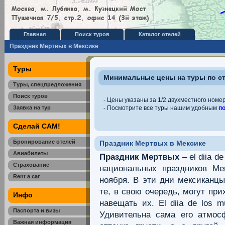
Главная
Поиск туров
Каталог отелей
Праздник Мертвых в Мексике
Туры
Минимальные цены на туры по с
Туры, спецпредложения
Поиск туров
- Цены указаны за 1/2 двухместного номер
Заявка на тур
- Посмотрите все туры нашим удобным
п
Сделай САМ!
Бронирование отелей
Праздник Мертвых в Мексике
Авиабилеты
Праздник Мертвых
– el diia d
Страхование
национальных праздников Ме
Rent a car
ноября. В эти дни мексиканц
те, в свою очередь, могут пр
Инфо
навещать их. El diia de los 
Паспорта и визы
Удивительна сама его атмос
Важная информация