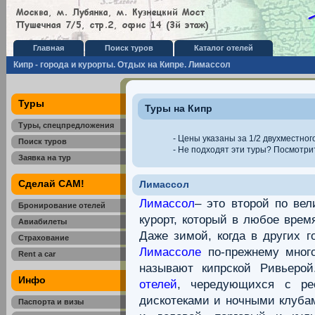
Главная
Поиск туров
Каталог отелей
Кипр - города и курорты. Отдых на Кипре. Лимассол
Туры
Туры на Кипр
Туры, спецпредложения
- Цены указаны за 1/2 двухместног
Поиск туров
- Не подходят эти туры? Посмотр
Заявка на тур
Сделай САМ!
Лимассол
Лимассол
– это второй по ве
Бронирование отелей
курорт, который в любое врем
Авиабилеты
Даже зимой, когда в других г
Страхование
Лимассоле
по-прежнему много
Rent a car
называют кипрской Ривьерой
Инфо
отелей
, чередующихся с рес
дискотеками и ночными клубам
Паспорта и визы