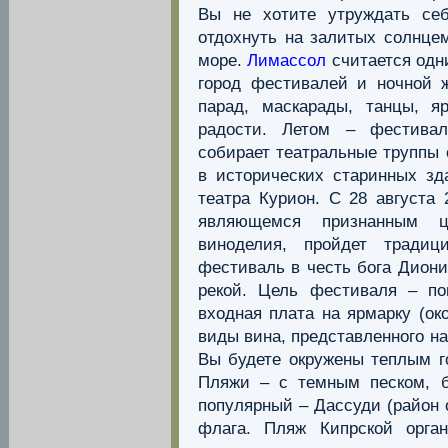
Вы не хотите утруждать се
отдохнуть на залитых солнце
море.
Лимассол
считается одн
город фестивалей и ночной ж
парад, маскарады, танцы, я
радости. Летом – фестивал
собирает театральные труппы 
в исторических старинных зд
театра Курион. C 28 августа
являющемся признанным це
виноделия, пройдет традиц
фестиваль в честь бога Дион
рекой. Цель фестиваля – по
входная плата на ярмарку (ок
виды вина, представленного на
Вы будете окружены теплым г
Пляжи – с темным песком, 
популярный – Дассуди (район 
флага. Пляж Кипрской орга