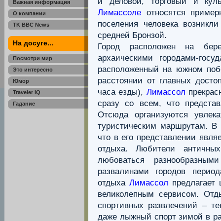
и деловой, торговый и кул
Важная информация
Лимассоле
относятся примерн
О компании
поселения человека возникл
TK BBC News
средней Бронзой.
На досуге...
Город расположен на бер
архаическими городами-госу
Посмотри мир
расположенный на южном по
Это интересно
расстоянии от главных достоп
Юмор
часа езды),
Лимассол
прекрасн
Traveler IQ
сразу со всем, что предста
Гадание
Отсюда организуются увлек
туристическим маршрутам. В
что в его представлении явля
отдыха. Любители античных
любоваться разнообразным
развалинами городов период
отдыха
Лимассол
предлагает
великолепным сервисом. От
спортивных развлечений – тен
даже лыжный спорт зимой в ра