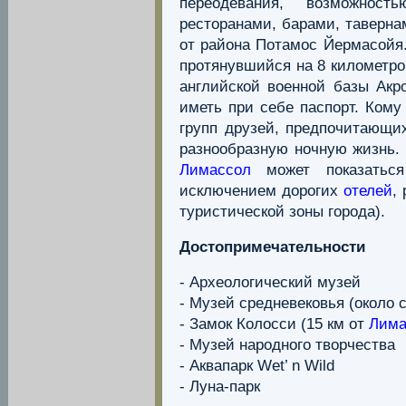
переодевания, возможнос
ресторанами, барами, таверна
от района Потамос Йермасойя.
протянувшийся на 8 километров
английской военной базы Акр
иметь при себе паспорт. Кому
групп друзей, предпочитающих
разнообразную ночную жизнь. 
Лимассол
может показатьс
исключением дорогих
отелей
,
туристической зоны города).
Достопримечательности
- Археологический музей
- Музей средневековья (около 
- Замок Колосси (15 км от
Лима
- Музей народного творчества
- Аквапарк Wet’ n Wild
- Луна-парк