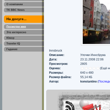
О компании
TK BBC News
На досуге...
Посмотри мир
Это интересно
Юмор
Traveler IQ
Гадание
Innsbruck
Описание:
Улочки Иннсбрука
Дата:
23.11.2008 22:06
Просмотров:
2805
Оценка:
(Ещё н
Размеры:
640 x 480
Размер файла:
55,14 КБ
Автор:
konstantino
(
Послед