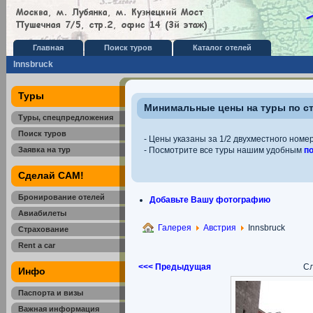
Главная
Поиск туров
Каталог отелей
Innsbruck
Туры
Минимальные цены на туры по с
Туры, спецпредложения
Поиск туров
- Цены указаны за 1/2 двухместного номер
Заявка на тур
- Посмотрите все туры нашим удобным
п
Сделай САМ!
Бронирование отелей
Добавьте Вашу фотографию
Авиабилеты
Галерея
Австрия
Innsbruck
Страхование
Rent a car
<<< Предыдущая
Сл
Инфо
Паспорта и визы
Важная информация