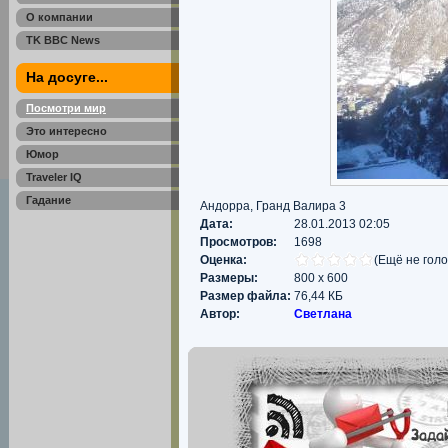
О компании
TK BBC News
На досуге...
Посмотри мир
Это интересно
Юмор
Traveler IQ
Гадание
Андорра, Гранд Валира 3
Дата:
28.01.2013 02:05
Просмотров:
1698
Оценка:
(Ещё не гол
Размеры:
800 x 600
Размер файла:
76,44 КБ
Автор:
Светлана