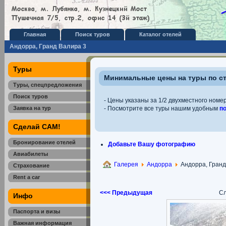
Главная
Поиск туров
Каталог отелей
Андорра, Гранд Валира 3
Туры
Минимальные цены на туры по с
Туры, спецпредложения
Поиск туров
- Цены указаны за 1/2 двухместного номер
Заявка на тур
- Посмотрите все туры нашим удобным
п
Сделай САМ!
Бронирование отелей
Добавьте Вашу фотографию
Авиабилеты
Галерея
Андорра
Андорра, Гранд
Страхование
Rent a car
<<< Предыдущая
Сл
Инфо
Паспорта и визы
Важная информация