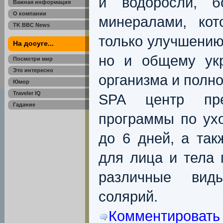
и водоросли, б
Важная информация
О компании
минералами, кот
TK BBC News
только улучшению
На досуге...
но и общему ук
Посмотри мир
Это интересно
организма и полн
Юмор
Traveler IQ
SPA центр пре
Гадание
программы по ухо
до 6 дней, а так
для лица и тела 
различные вид
солярий.
Комментировать