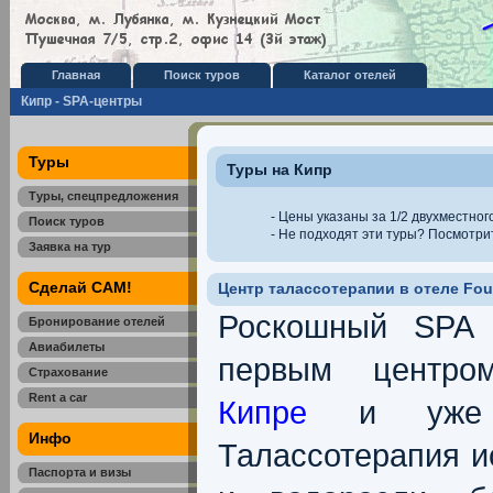
Главная
Поиск туров
Каталог отелей
Кипр - SPA-центры
Туры
Туры на Кипр
Туры, спецпредложения
- Цены указаны за 1/2 двухместног
Поиск туров
- Не подходят эти туры? Посмотр
Заявка на тур
Сделай САМ!
Центр талассотерапии в отеле Four
Роскошный SPA 
Бронирование отелей
Авиабилеты
первым центро
Страхование
Rent a car
Кипре
и уже п
Инфо
Талассотерапия и
Паспорта и визы