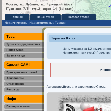
Главная
Поиск туров
Каталог отелей
Недвижимость - Недвижимость в Турции
Туры
Туры на Кипр
Туры, спецпредложения
- Цены указаны за 1/2 двухместног
Поиск туров
- Не подходят эти туры? Посмотр
Заявка на тур
Сделай САМ!
Информ
Бронирование отелей
Авиабилеты
Страхование
Авторизируйтесь или зарегистрируйтесь.
Rent a car
Инфо
Паспорта и визы