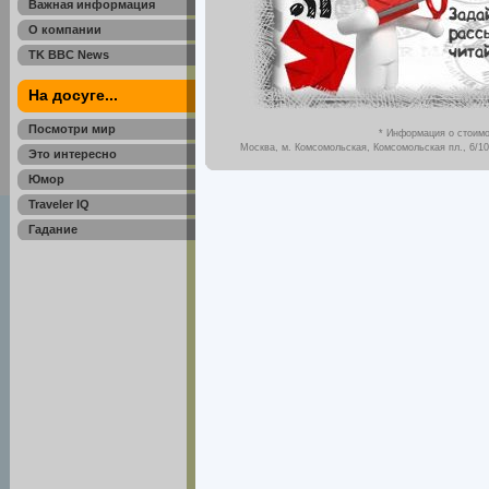
Важная информация
О компании
TK BBC News
На досуге...
Посмотри мир
* Информация о стоимо
Москва, м. Комсомольская, Комсомольская пл., 6/10,
Это интересно
Юмор
Traveler IQ
Гадание