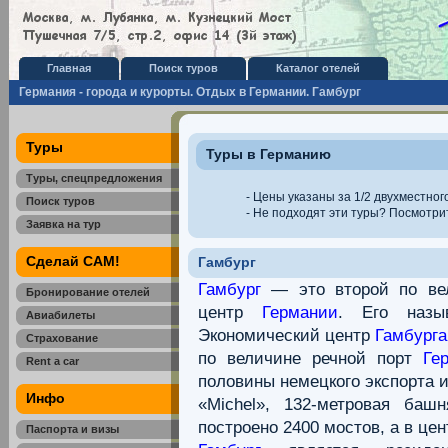
Главная
Поиск туров
Каталог отелей
Германия - города и курорты. Отдых в Германии. Гамбург
Туры
Туры в Германию
Туры, спецпредложения
- Цены указаны за 1/2 двухместног
Поиск туров
- Не подходят эти туры? Посмотр
Заявка на тур
Сделай САМ!
Гамбург
Гамбург
— это второй по ве
Бронирование отелей
центр
Германии
. Его наз
Авиабилеты
Экономический центр
Гамбурга
Страхование
по величине речной порт
Ге
Rent a car
половины немецкого экспорта 
Инфо
«Michel», 132-метровая баш
построено 2400 мостов, а в це
Паспорта и визы