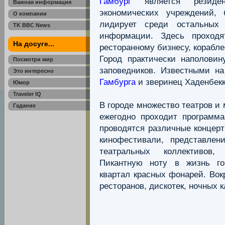
Гамбург
является резиден
Важная информация
экономических учреждений,
О компании
лидирует среди остальных
TK BBC News
информации. Здесь проходя
На досуге...
ресторанному бизнесу, корабл
Город практически наполовину
Посмотри мир
заповедников. Известными н
Это интересно
Гамбурга
и зверинец Хаденбекк
Юмор
Traveler IQ
В городе множество театров и
Гадание
ежегодно проходит программа
проводятся различные концер
кинофестивали, представле
театральных коллективов,
Пикантную ноту в жизнь го
квартал красных фонарей. Вок
ресторанов, дискотек, ночных к