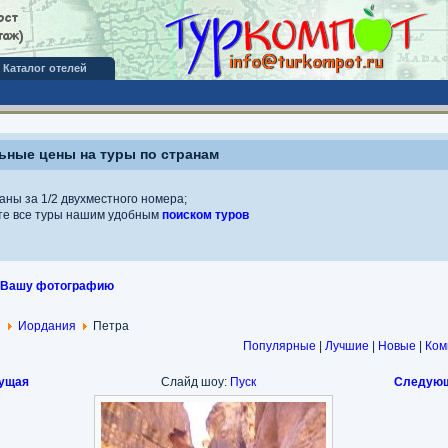
Каталог отелей
ные цены на туры по странам
аны за 1/2 двухместного номера;
те все туры нашим удобным
поиском туров
 Вашу фотографию
я
Иордания
Петра
Популярные
|
Лучшие
|
Новые
|
Ком
ущая
Слайд шоу:
Пуск
Следующ