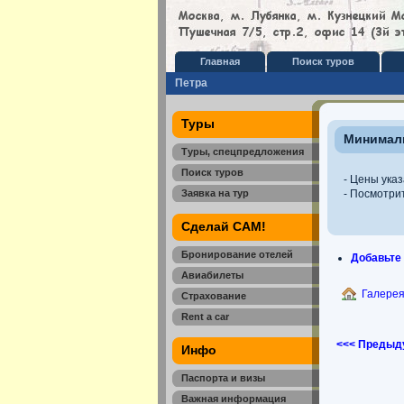
Главная
Поиск туров
Петра
Туры
Минималь
Туры, спецпредложения
Поиск туров
- Цены указ
Заявка на тур
- Посмотри
Сделай САМ!
Бронирование отелей
Добавьте
Авиабилеты
Галере
Страхование
Rent a car
<<< Предыд
Инфо
Паспорта и визы
Важная информация