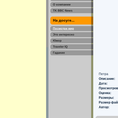
О компании
TK BBC News
На досуге...
Посмотри мир
Это интересно
Юмор
Traveler IQ
Гадание
Петра
Описание:
Дата:
Просмотров
Оценка:
Размеры:
Размер фай
Автор: