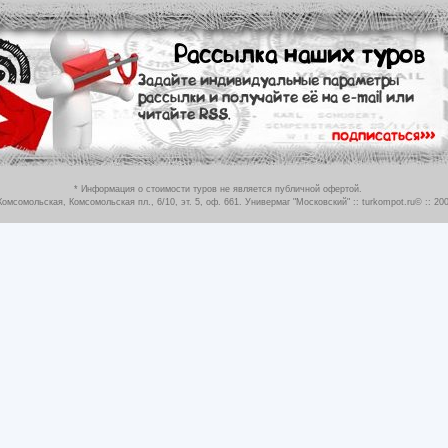
* Информация о стоимости туров не является публичной офертой.
Комсомольская, Комсомольская пл., 6/10, эт. 5, оф. 661. Универмаг "Московский"
:: turkompot.ru© :: 200