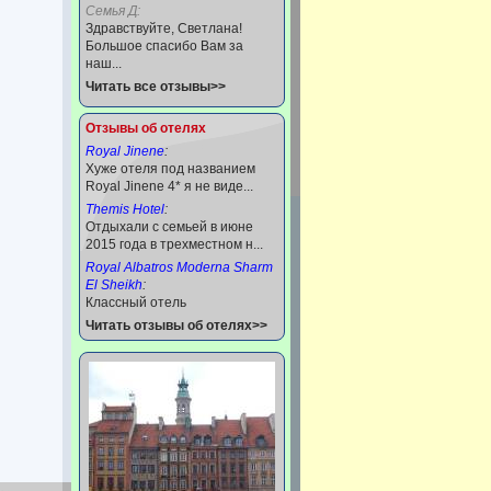
Семья Д:
Здравствуйте, Светлана!
Большое спасибо Вам за
наш...
Читать все отзывы>>
Отзывы об отелях
Royal Jinene
:
Хуже отеля под названием
Royal Jinene 4* я не виде...
Themis Hotel
:
Отдыхали с семьей в июне
2015 года в трехместном н...
Royal Albatros Moderna Sharm
El Sheikh
:
Классный отель
Читать отзывы об отелях>>