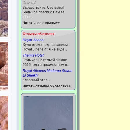
Семья Д:
Здравствуйте, Светлана!
Большое спасибо Вам за
наш...
Читать все отзывы>>
Отзывы об отелях
Royal Jinene
:
Хуже отеля под названием
Royal Jinene 4* я не виде...
Themis Hotel
:
Отдыхали с семьей в июне
2015 года в трехместном н...
Royal Albatros Moderna Sharm
El Sheikh
:
Классный отель
Читать отзывы об отелях>>