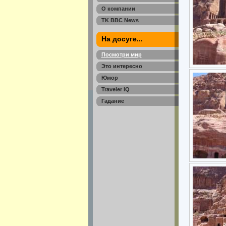
О компании
TK BBC News
На досуге...
Посмотри мир
Это интересно
Юмор
Traveler IQ
Гадание