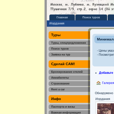
Главная
Поиск туров
Иордания
Туры
Минималь
Туры, спецпредложения
Поиск туров
- Цены указ
Заявка на тур
- Посмотри
Сделай САМ!
Бронирование отелей
Добавьте
Авиабилеты
Галере
Страхование
Rent a car
Обнаружено 1
Инфо
Иордания
Паспорта и визы
Важная информация