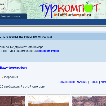
Каталог отелей
ные цены на туры по странам
аны за 1/2 двухместного номера;
те все туры нашим удобным
поиском туров
 Вашу фотографию
я
Иордания
Популярные
|
Лучшие
|
Новые
|
Ком
0 изображений в этой категории.