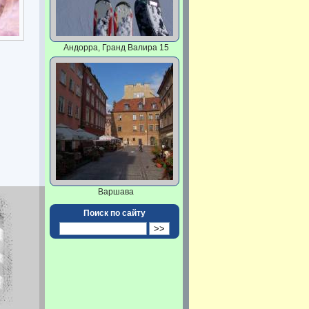
Андорра, Гранд Валира 15
Варшава
Поиск по сайту