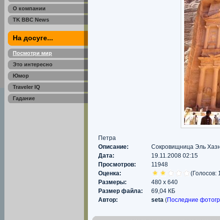
О компании
TK BBC News
На досуге...
Посмотри мир
Это интересно
Юмор
Traveler IQ
Гадание
Петра
Описание:
Сокровищница Эль Хаз
Дата:
19.11.2008 02:15
Просмотров:
11948
Оценка:
(Голосов: 
Размеры:
480 x 640
Размер файла:
69,04 КБ
Автор:
seta
(
Последние фотог