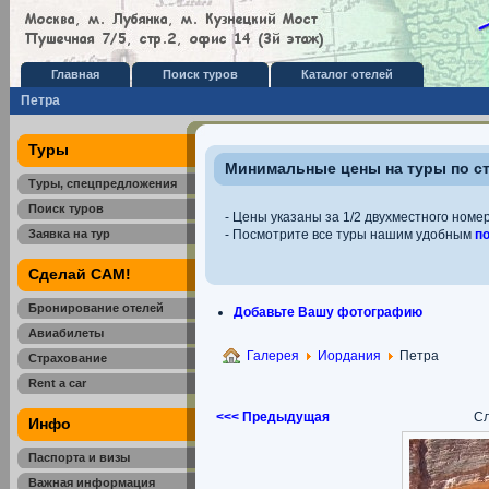
Главная
Поиск туров
Каталог отелей
Петра
Туры
Минимальные цены на туры по с
Туры, спецпредложения
Поиск туров
- Цены указаны за 1/2 двухместного номер
Заявка на тур
- Посмотрите все туры нашим удобным
п
Сделай САМ!
Бронирование отелей
Добавьте Вашу фотографию
Авиабилеты
Галерея
Иордания
Петра
Страхование
Rent a car
<<< Предыдущая
Сл
Инфо
Паспорта и визы
Важная информация