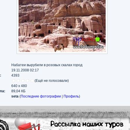
Набатеи вырубили в розовых скалах город
19.11.2008 02:17
:
4393
(Ещё не голосовали)
640 x 480
ла:
89,04 КБ
seta
(
Последние фотографии
|
Профиль
)