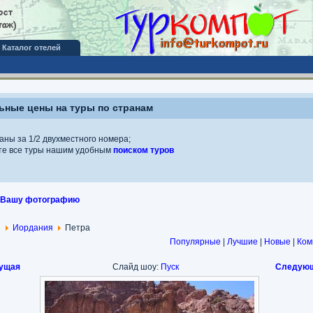
Каталог отелей
ные цены на туры по странам
аны за 1/2 двухместного номера;
те все туры нашим удобным
поиском туров
 Вашу фотографию
я
Иордания
Петра
Популярные
|
Лучшие
|
Новые
|
Ком
ущая
Слайд шоу:
Пуск
Следующ