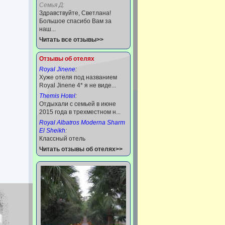
Семья Д:
Здравствуйте, Светлана!
Большое спасибо Вам за
наш...
Читать все отзывы>>
Отзывы об отелях
Royal Jinene
:
Хуже отеля под названием
Royal Jinene 4* я не виде...
Themis Hotel
:
Отдыхали с семьей в июне
2015 года в трехместном н...
Royal Albatros Moderna Sharm
El Sheikh
:
Классный отель
Читать отзывы об отелях>>