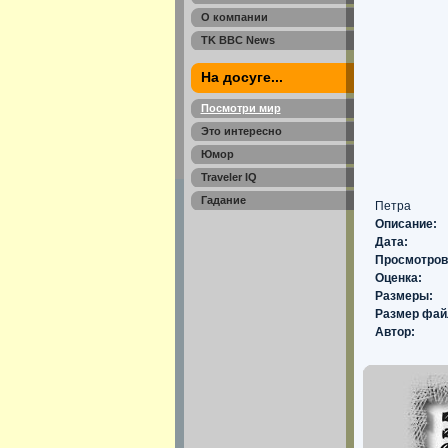
О компании
TK BBC News
На досуге...
Посмотри мир
Это интересно
Юмор
Traveler IQ
Гадание
Петра
Описание:
Дата:
Просмотров
Оценка:
Размеры:
Размер фай
Автор: