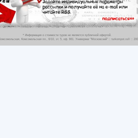
* Информация о стоимости туров не является публичной офертой.
Комсомольская, Комсомольская пл., 6/10, эт. 5, оф. 661. Универмаг "Московский"
:: turkompot.ru© :: 200