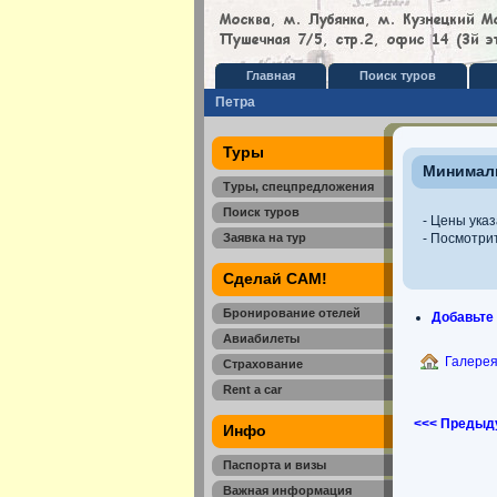
Главная
Поиск туров
Петра
Туры
Минималь
Туры, спецпредложения
Поиск туров
- Цены указ
Заявка на тур
- Посмотри
Сделай САМ!
Бронирование отелей
Добавьте
Авиабилеты
Галере
Страхование
Rent a car
<<< Предыд
Инфо
Паспорта и визы
Важная информация