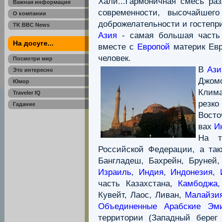
Хали...Гармоничная смесь ра
Важная информация
современности, высочайшего
О компании
доброжелательности и гостепр
TK BBC News
Азия
- самая большая часть с
На досуге...
вместе с
Европой
материк Ев
человек.
Посмотри мир
В
Ази
Это интересно
Джомо
Юмор
Клим
Traveler IQ
резк
Гадание
Восто
вах
И
На т
Российской Федерации, а так
Бангладеш, Бахрейн, Бруней
Израиль
,
Индия
,
Индонезия
,
часть Казахстана,
Камбоджа
Кувейт, Лаос, Ливан,
Малайзи
Объединенные Арабские Эм
территории (Западный берег 