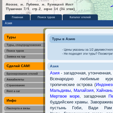
Главная
Поиск туров
Каталог отелей
Азия
Туры
Туры в Азию
Туры, спецпредложения
- Цены указаны за 1/2 двухместног
Поиск туров
- Не подходят эти туры? Посмотр
Заявка на тур
Сделай САМ!
Азия
Азия
- загадочная, утонченная,
Бронирование отелей
Всенародно любимые ку
Авиабилеты
тропические острова (
Индонез
Страхование
Мальдивы
,
Малайзия
,
Хайнань
Rent a car
Мертвое море
, загадочная
П
Инфо
буддийские храмы. Заворажи
пустынь Гоби, Вади Рам
Паспорта и визы